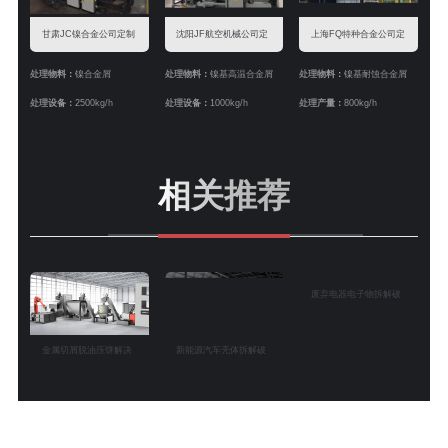
甘肃JC镍合金公司定制
沈阳JF航空机械公司定
上海FQ特种合金公司定
镍合金屑破碎脱油压饼
制镍合金屑破碎脱油清
制镍合金屑脱油清洗压
处理物料：
镍合金屑
处理物料：
镍基高温合金屑
处理物料：
镍基耐蚀合金屑
处理设备：
2500kg/h
处理设备：
1000kg/h
处理产量：
800kg/h
线案例
洗线案例
饼线案例
相关推荐
金属切屑脱油压饼解决
新能源汽车壳体拆解破
废弃电器电子物拆解破
方案
碎分选方案
碎分选方案