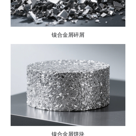
镍合金屑碎屑
镍合金屑饼块