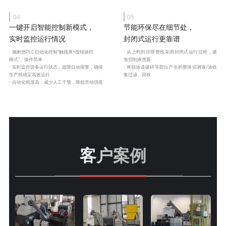
04
05
一键开启智能控制新模式，
节能环保尽在细节处，
实时监控运行情况
封闭式运行更靠谱
· 施耐德PLC自动化控制“触摸屏+按钮操控
· 从上料到压饼整线采用封闭式运行过程，避
模式”，操作简单
免切削液泄露
· 实时监控设备运行状态，故障自动报警，确保
· 将脱油及破碎等部位产生的整体切屑液/油收
生产线稳定高效运行
集过滤、回收
· 自动化程度高，减少人工干预，降低劳动强度
客户案例