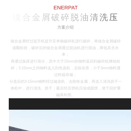
ENERPAT
镍合金屑破碎脱油清洗压
饼方案
方案介绍
镍合金屑经过提升机提升至单轴破碎机进行破碎，将镍合金屑破碎
成颗粒状，破碎后的镍合金屑通过脱油机进行脱油，降低其含水
率；
再通过振床进行筛分，其中大于15mm的物料返回到破碎机继续粉
碎；3-15mm之间物料送入到色选机，去除杂质，小于3mm物料通
过料箱存储；
分选后的3-15mm物料经过磁选机，去除铁金属，再送入清洗烘干一
体机中，进行清洗、烘干；最后经压饼机压缩成圆饼，便于回炉重
融再利用。