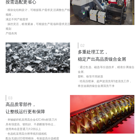
按需选配更省心
· 模块化结构设计，可根据客户需求灵活调整生产线
规模，
满足不同产能需求
· 操控灵活，精致紧凑，可根据生产现场和需求灵活
规划
产线布局
02
多重处理工艺，
稳定产出高品质镍合金屑
· 通过色选、磁选等分选技术，精准分离镍合
金屑、
塑料、铁等不同材质
· 经高压喷淋、超声波清洗等5道清洗工序，
将含油液的镍合金屑清洗干净
03
高品质零部件，
让整线运行更有保障
· 单轴破碎机采用高合金42CrMo材质刀片
具有强度高、韧性好、不易断裂等特点，
使用寿命是普通刀片2倍以上
· 色选机采用高分辨率线扫描相机
配合无损LED照明模块，有效提高分选精度