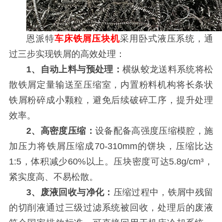
恩派特
车床铁屑压块机
采用卧式液压系统，通
过三步实现铁屑的高效处理：
1、自动上料与预处理：
横纵蛟龙送料系统将松
散铁屑定量输送至压缩室，内置粉料机构将长条状
铁屑粉碎成小颗粒，避免后续破碎工序，提升处理
效率。
2、高密度压缩：
设备配备高强度压缩模腔，施
加压力将铁屑压缩成70-310mm的饼块，压缩比达
1:5，体积减少60%以上。压块密度可达5.8g/cm³，
紧实度高、不易松散。
3、废液回收与净化：
压缩过程中，铁屑中残留
的切削液通过三级过滤系统被回收，处理后的废液