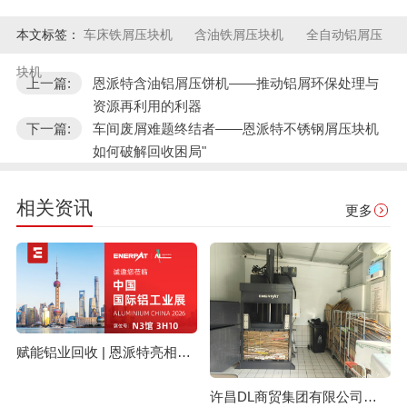
本文标签：
车床铁屑压块机
含油铁屑压块机
全自动铝屑压
块机
上一篇:
恩派特含油铝屑压饼机——推动铝屑环保处理与
资源再利用的利器
下一篇:
车间废屑难题终结者——恩派特不锈钢屑压块机
如何破解回收困局"
相关资讯
更多
赋能铝业回收 | 恩派特亮相上海国际铝工业展
许昌DL商贸集团有限公司与恩派特定制立式废纸打包机案例