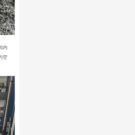
间内
的空