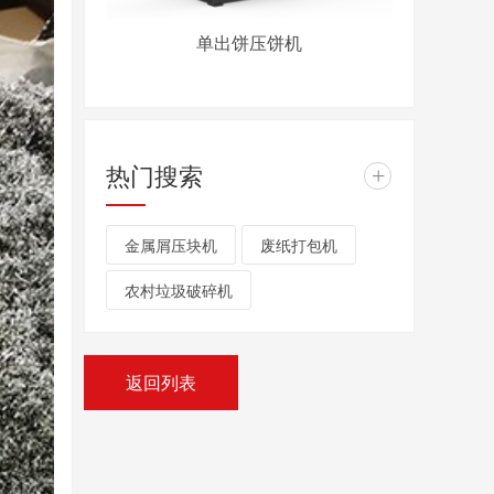
单出饼压饼机
热门搜索
+
金属屑压块机
废纸打包机
农村垃圾破碎机
返回列表