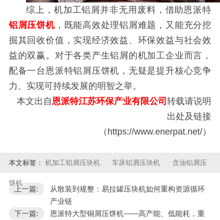
综上，机加工铝屑并非无用废料，借助恩派特
铝屑压饼机
，既能高效处理铝屑难题，又能充分挖
掘其回收价值，实现经济效益、环保效益与社会效
益的双赢。对于各类产生铝屑的机加工企业而言，
配备一台恩派特铝屑压饼机，无疑是提升核心竞争
力、实现可持续发展的明智之举。
本文出自
恩派特江苏环保产业有限公司
转载请说明
出处及链接
（https://www.enerpat.net/）
本文标签：
机加工铝屑压块机
车床铝屑压块机
含油铝屑压
饼机
上一篇:
从散装到规整：易拉罐压块机如何重构资源循环
产业链
下一篇:
恩派特大型铜屑压饼机——高产能、低能耗，重