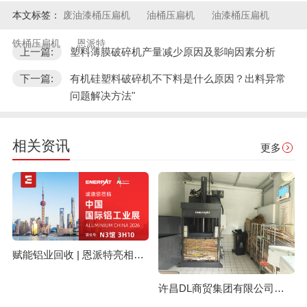
本文标签：
废油漆桶压扁机
油桶压扁机
油漆桶压扁机
铁桶压扁机
恩派特
上一篇:
塑料薄膜破碎机产量减少原因及影响因素分析
下一篇:
有机硅塑料破碎机不下料是什么原因？出料异常
问题解决方法"
相关资讯
更多
赋能铝业回收 | 恩派特亮相上海国际铝工业展
许昌DL商贸集团有限公司与恩派特定制立式废纸打包机案例