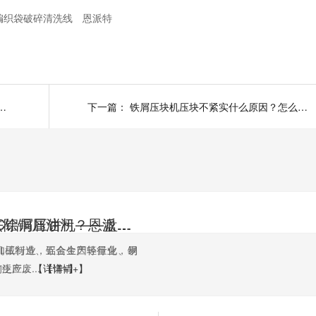
编织袋破碎清洗线
恩派特
清洗造粒线 发家致富好门道！
下一篇：
铁屑压块机压块不紧实什么原因？怎么避坑？
如何高效去除铜屑油污？恩派特铜屑脱油机给出答案！
恩派特CNC铝屑压饼机——盘活废屑价值，赋能机加工绿色回收！
机加工行业，铝合金因轻量化、易
机械制造、五金生产等行业，铜
应...
生产废...
【详情+】
【详情+】