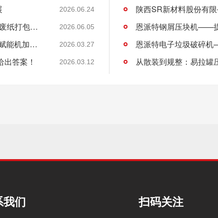
展
2026.06.24
许昌DL商贸集团有限公司与恩派特定制立式废纸打包机案例
2026.06.05
恩派特CNC铝屑压饼机——盘活废屑价值，赋能机加工绿色回收！
2026.03.27
给出答案！
从散装到规整：易拉罐
2026.03.12
系我们
扫码关注