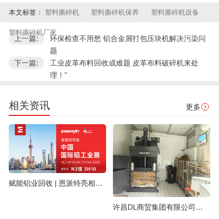
本文标签：
塑料撕碎机
塑料撕碎机保养
塑料撕碎机设备
塑料撕碎机厂家
上一篇:
环保检查不用愁 铝合金屑打包压块机解决污染问
题
下一篇:
工业皮革布料回收成难题 皮革布料破碎机来处
理！"
相关资讯
更多
赋能铝业回收 | 恩派特亮相上海国际铝工业展
许昌DL商贸集团有限公司与恩派特定制立式废纸打包机案例