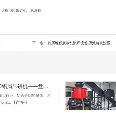
大棚薄膜破碎机
恩派特
染大 高性价比铝屑脱油机了解下
下一篇：
铁屑堆积废液乱流环境差 恩派特铁渣压饼机来解决
恩派特CNC铝屑压饼机——盘活废屑价值，赋能机加工绿色回收！
机加工行业，铝合金因轻量化、易
应...
【详情+】