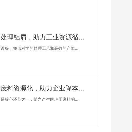
恩派特大型铝屑压饼机——高效处理铝屑，助力工业资源循环利用！
备，凭借科学的处理工艺和高效的产能...
恩派特冲压废料压块机——赋能废料资源化，助力企业降本增效！
核心环节之一，随之产生的冲压废料的...