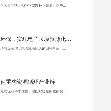
大量丝状、刨花状或颗粒状钢屑。这些...
恩派特电子垃圾破碎机——助力环保，实现电子垃圾资源化关键利器！
垃圾激增，既潜藏着巨大的回收价值，...
如何重构资源循环产业链
理流程科学便捷，适配易拉罐回收的实...