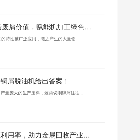
恩派特CNC铝屑压饼机——盘活废屑价值，赋能机加工绿色回收！
的特性被广泛应用，随之产生的大量铝...
特铜屑脱油机给出答案！
量庞大的生产废料，这类切削碎屑往往...
恩派特钢屑压块机——提升资源利用率，助力金属回收产业升级！