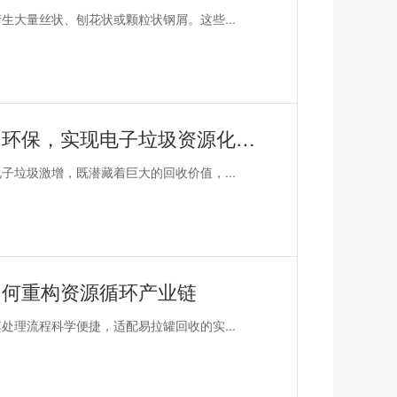
大量丝状、刨花状或颗粒状钢屑。这些...
恩派特电子垃圾破碎机——助力环保，实现电子垃圾资源化关键利器！
垃圾激增，既潜藏着巨大的回收价值，...
如何重构资源循环产业链
理流程科学便捷，适配易拉罐回收的实...