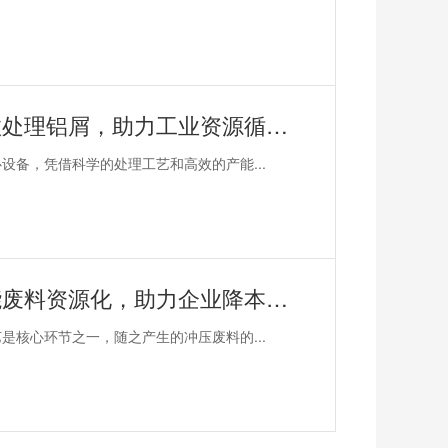
恩派特大型铝屑压饼机——高效处理铝屑，助力工业资源循环利用！
备，凭借科学的处理工艺和高效的产能...
恩派特冲压废料压块机——赋能废料资源化，助力企业降本增效！
核心环节之一，随之产生的冲压废料的...