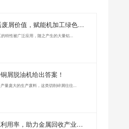
恩派特CNC铝屑压饼机——盘活废屑价值，赋能机加工绿色回收！
的特性被广泛应用，随之产生的大量铝...
特铜屑脱油机给出答案！
量庞大的生产废料，这类切削碎屑往往...
恩派特钢屑压块机——提升资源利用率，助力金属回收产业升级！